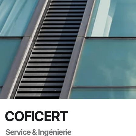
C
O
F
I
C
E
R
T
S
e
r
v
i
c
e
&
I
n
g
é
n
i
e
r
i
e