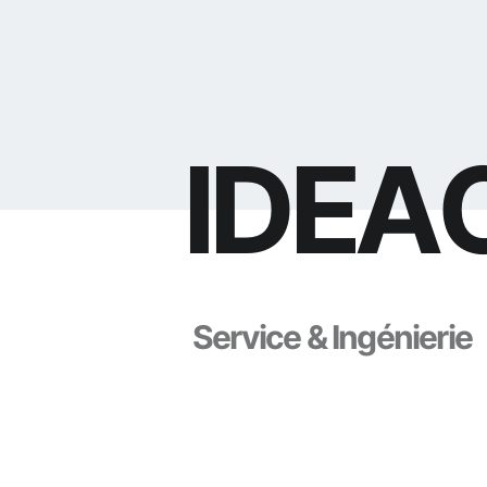
I
D
E
A
S
e
r
v
i
c
e
&
I
n
g
é
n
i
e
r
i
e