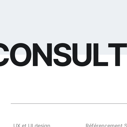
C
O
N
S
U
L
T
UX et UI design
Référencement 