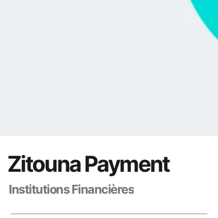
Z
i
t
o
u
n
a
P
a
y
m
e
n
t
I
n
s
t
i
t
u
t
i
o
n
s
F
i
n
a
n
c
i
è
r
e
s